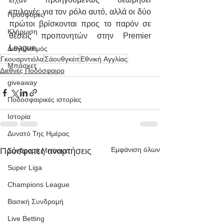
επιλογές για τον ρόλο αυτό, αλλά οι δύο 
Προσφορές
πρώτοι βρίσκονται προς το παρόν σε 
Κλήρωση
θέσεις προπονητών στην Premier 
League.
Διαγωνσιμός
Γκουαρντιόλα
Σάουθγκέιτ
Εθνική Αγγλίας
Μπάσκετ
Διεθνές Ποδόσφαιρο
giveaway
Ποδοσφαιρικές ιστορίες
Ιστορία
Δυνατό Της Ημέρας
Εμφάνιση όλων
Πρόσφατες αναρτήσεις
Συνδρομή Μπάσκετ
Super Liga
Champions League
Βασική Συνδρομή
Live Betting