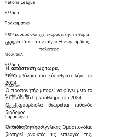
Nations League
Ελλάδα
Προκριματικά
Euro
Ο Γκουαρδιόλα έχει εκφράσει την επιθυμία 
του να κάτσει στον πάγκο Εθνικής ομάδας 
Μέσσι
παλιότερα
Μουντιάλ
Ελλάδα
Η κατάσταση ως τωρα.
Ιταλία
Το συμβόλαιο του Σάουθγκεϊτ λήγει το 
2024
Χάαλαντ
Ο προπονητής μπορεί να φύγει μετά το 
Social Media
Ευρωπαϊκό Πρωτάθλημα του 2024
Ο Γκουαρδιόλα θεωρείται πιθανός 
Γερμανία
διάδοχος
Παρασκήνιο
Οι διοίκηση της Αγγλικής Ομοσπονδίας 
Κριστιάνο Ρονάλντο
διατηρεί ανοικτές τις επιλογές της, 