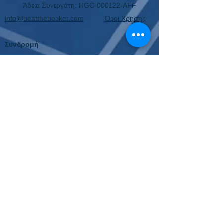
Άδεια Συνεργάτη: HGC-000122-AFF
info@beatthebooker.com
Όροι Χρήσης
Συνδρομή
Αγορά
Ακύρωση Ανανέωσης
Επιτυχίες
Κουπόνια 2024
Κουπόνια 2023
Παλιότερα Κουπόνια
Εργαλεία
Κουπόνι Στοιχήματος
Οδηγίες Σύνδεσης
Για όλες τις συχνές ερωτήσεις, πατήστε εδώ