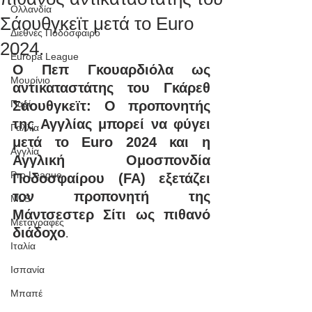
Ολλανδία
Σάουθγκεϊτ μετά το Euro
Διεθνές Ποδόσφαιρο
2024.
Europa League
Ο Πεπ Γκουαρδιόλα ως 
Μουρίνιο
αντικαταστάτης του Γκάρεθ 
Παρί
Σάουθγκεϊτ: Ο προπονητής 
της Αγγλίας μπορεί να φύγει 
Γαλλία
μετά το Euro 2024 και η 
Αγγλία
Αγγλική Ομοσπονδία 
Pro League
Ποδοσφαίρου (FA) εξετάζει 
τον προπονητή της 
MLS
Μάντσεστερ Σίτι ως πιθανό 
Μεταγραφές
διάδοχο
.
Ιταλία
Ισπανία
Μπαπέ