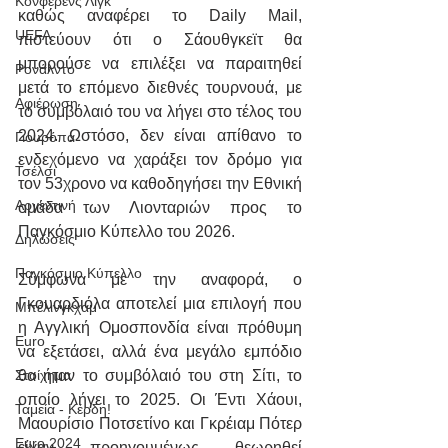
Κόνφερενς Λιγκ
καθώς αναφέρει το Daily Mail, 
UEFA
πιστεύουν ότι ο Σάουθγκεϊτ θα 
μπορούσε να επιλέξει να παραιτηθεί 
Ρονάλντο
μετά το επόμενο διεθνές τουρνουά, με 
Αφιέρωση
το συμβόλαιό του να λήγει στο τέλος του 
2024. Ωστόσο, δεν είναι απίθανο το 
Γιουρόπα
ενδεχόμενο να χαράξει τον δρόμο για 
Τσέλσι
τον 53χρονο να καθοδηγήσει την Εθνική 
Αργεντινή
ομάδα των Λιονταριών προς το 
Παγκόσμιο Κύπελλο του 2026.
Δηλώσεις
Παγκόσμιο Κύπελλο
Σύμφωνα με την αναφορά, ο 
Γκουαρδιόλα αποτελεί μια επιλογή που 
Μπέλινγκχαμ
η Αγγλική Ομοσπονδία είναι πρόθυμη 
Euro
να εξετάσει, αλλά ένα μεγάλο εμπόδιο 
θα ήταν το συμβόλαιό του στη Σίτι, το 
Στοίχημα
οποίο λήγει το 2025. Οι Έντι Χάουι, 
Ταμεία - Κέρδη!
Μαουρίσιο Ποτσετίνο και Γκρέιαμ Πότερ 
Euro 2024
είχαν προηγουμένως θεωρηθεί 