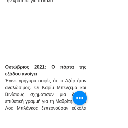
την κράτησε για τα καλά.
Οκτώβριος 2021: Ο πόρτα της 
εξόδου ανοίγει
Έγινε γρήγορα σαφές ότι ο Αζάρ ήταν 
αναλώσιμος. Οι Καρίμ Μπενζεμά και 
Βινίσιους σχημάτισαν μια δυνατή 
επιθετική γραμμή για τη Μαδρίτη, και οι 
Λος Μπλάνκος ξεπερνούσαν εύκολα 
τους αντιπάλους τους και στο 
πρωτάθλημα και στις Ευρωπαϊκες 