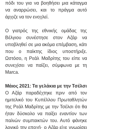
πόδι του για να βοηθήσει μια κάταγμα 
να αναρρώσει, και το πράγμα αυτό 
άρχιζε να τον ενοχλεί.
Ο γιατρός της εθνικής ομάδας της 
Βέλγιου συνέστησε στον Αζάρ να 
υποβληθεί σε μια ακόμα επέμβαση, κάτι 
που ο παίκτης ίδιος υποστήριξε. 
Ωστόσο, η Ρεάλ Μαδρίτης του είπε να 
συνεχίσει να παίζει, σύμφωνα με τη 
Marca.
Μάιος 2021: Τα γελάκια με την Τσέλσι
Ο Αζάρ παραδέχτηκε πριν από τον 
ημιτελικό του Κυπέλλου Πρωταθλητών 
της Ρεάλ Μαδρίτης με την Τσέλσι ότι θα 
ήταν δύσκολο να παίξει εναντίον των 
παλιών συμπαικτών του. Αυτό φάνηκε 
λογικό την εποχή· ο Αζάρ είχε γνωρίσει 