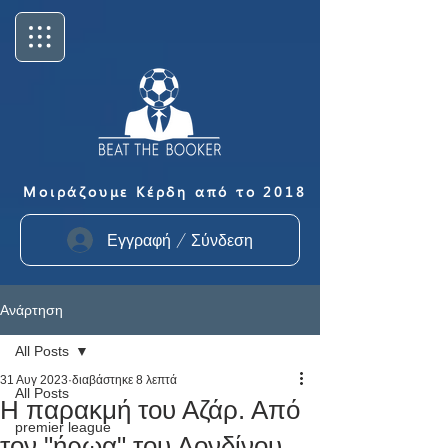
Μοιράζουμε Κέρδη από το 2018
Εγγραφή / Σύνδεση
Ανάρτηση
All Posts
31 Αυγ 2023
διαβάστηκε 8 λεπτά
All Posts
Η παρακμή του Αζάρ. Από
premier league
τον "ήρωα" του Λονδίνου,