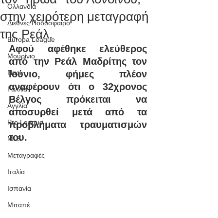
Ολλανδία
στην χειρότερη μεταγραφή
Διεθνές Ποδόσφαιρο
της Ρεάλ.
Europa League
Αφού αφέθηκε ελεύθερος 
Μουρίνιο
από την Ρεάλ Μαδρίτης τον 
Παρί
Ιούνιο, φήμες πλέον 
αναφέρουν ότι ο 32χρονος 
Γαλλία
Βέλγος πρόκειται να 
Αγγλία
αποσυρθεί μετά από τα 
Pro League
προβλήματα τραυματισμών 
του.
MLS
Μεταγραφές
Ιταλία
Ισπανία
Μπαπέ