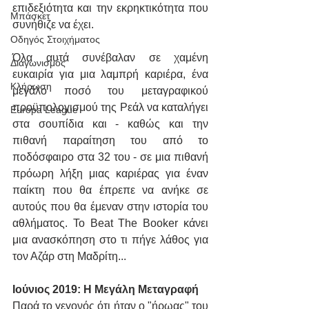
επιδεξιότητα και την εκρηκτικότητα που 
Μπάσκετ
συνήθιζε να έχει.
Οδηγός Στοιχήματος
Όλα αυτά συνέβαλαν σε χαμένη 
Διαγωνισμός
ευκαιρία για μια λαμπρή καριέρα, ένα 
Κλήρωση
μεγάλο ποσό του μεταγραφικού 
προϋπολογισμού της Ρεάλ να καταλήγει 
Europa League
στα σουπίδια και - καθώς και την  
πιθανή παραίτηση του από το 
ποδόσφαιρο στα 32 του - σε μια πιθανή 
πρόωρη λήξη μιας καριέρας για έναν 
παίκτη που θα έπρεπε να ανήκε σε 
αυτούς που θα έμεναν στην ιστορία του 
αθλήματος. Το Beat The Booker κάνει 
μια ανασκόπηση στο τι πήγε λάθος για 
τον Αζάρ στη Μαδρίτη...
Ιούνιος 2019: Η Μεγάλη Μεταγραφή
Παρά το γεγονός ότι ήταν ο "ήρωας" του 