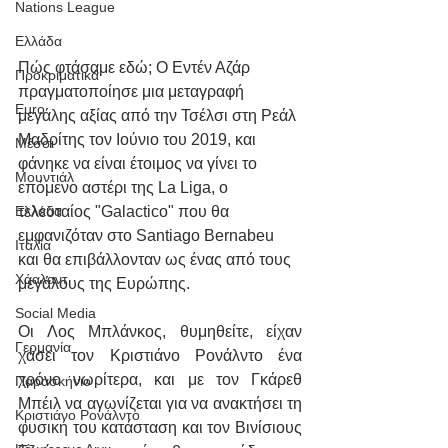
Nations League
Ελλάδα
Πώς φτάσαμε εδώ; Ο Εντέν Αζάρ 
Προκριματικά
πραγματοποίησε μια μεταγραφή 
Euro
μεγάλης αξίας από την Τσέλσι στη Ρεάλ 
Μαδρίτης τον Ιούνιο του 2019, και 
Μέσσι
φάνηκε να είναι έτοιμος να γίνει το 
Μουντιάλ
επόμενο αστέρι της La Liga, ο 
τελευταίος "Galactico" που θα 
Ελλάδα
εμφανιζόταν στο Santiago Bernabeu 
Ιταλία
και θα επιβάλλονταν ως ένας από τους 
Χάαλαντ
μεγάλους της Ευρώπης.
Social Media
Οι Λος Μπλάνκος, θυμηθείτε, είχαν 
Γερμανία
χάσει τον Κριστιάνο Ρονάλντο ένα 
χρόνο νωρίτερα, και με τον Γκάρεθ 
Παρασκήνιο
Μπέιλ να αγωνίζεται για να ανακτήσει τη 
Κριστιάνο Ρονάλντο
φυσική του κατάσταση και τον Βινίσιους 