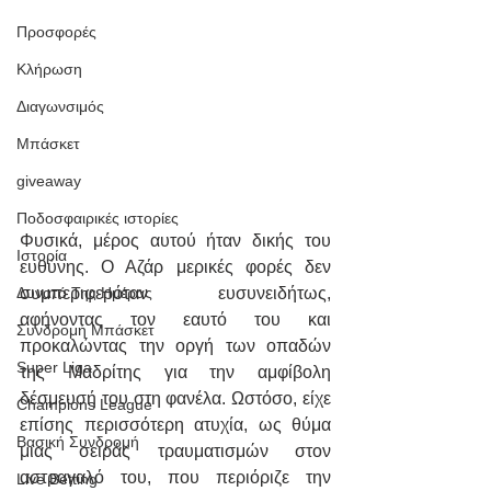
Προσφορές
Κλήρωση
Διαγωνσιμός
Μπάσκετ
giveaway
Ποδοσφαιρικές ιστορίες
Φυσικά, μέρος αυτού ήταν δικής του 
Ιστορία
ευθύνης. Ο Αζάρ μερικές φορές δεν 
συμπεριφερόταν ευσυνειδήτως, 
Δυνατό Της Ημέρας
αφήνοντας τον εαυτό του και 
Συνδρομή Μπάσκετ
προκαλώντας την οργή των οπαδών 
Super Liga
της Μαδρίτης για την αμφίβολη 
δέσμευσή του στη φανέλα. Ωστόσο, είχε 
Champions League
επίσης περισσότερη ατυχία, ως θύμα 
Βασική Συνδρομή
μιας σειράς τραυματισμών στον 
αστραγαλό του, που περιόριζε την 
Live Betting