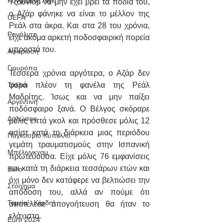
Κόνφερενς Λιγκ
Τζούνιορ να μην έχει βρει τα πόδια του, 
ο Αζάρ φάνηκε να είναι το μέλλον της 
UEFA
Ρεάλ στα άκρα. Και στα 28 του χρόνια, 
Ρονάλντο
είχε ακόμα αρκετή ποδοσφαιρική πορεία 
μπροστά του.
Αφιέρωση
Γιουρόπα
Τέσσερα χρόνια αργότερα, ο Αζάρ δεν 
φορά πλέον τη φανέλα της Ρεάλ 
Τσέλσι
Μαδρίτης. Ίσως και να μην παίξει 
Αργεντινή
ποδόσφαιρο ξανά. Ο Βέλγος σκόραρε 
Δηλώσεις
μόλις επτά γκολ και πρόσθεσε μόλις 12 
ασίστ κατά τη διάρκεια μιας περιόδου 
Παγκόσμιο Κύπελλο
γεμάτη τραυματισμούς στην Ισπανική 
Μπέλινγκχαμ
πρωτεύουσα. Είχε μόλις 76 εμφανίσεις 
και κατά τη διάρκεια τεσσάρων ετών και 
Euro
όχι μόνο δεν κατάφερε να βελτιώσει την 
Στοίχημα
απόδοση του, αλλά αν πούμε ότι 
Ταμεία - Κέρδη!
αποτέλεσε απογοήτευση θα ήταν το 
ελάχιστο.
Euro 2024