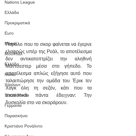
Nations League
Ελλάδα
Προκριματικά
Euro
Μέσσι
Παρόλο που το σκορ φαίνεται να έγερνε 
ελαφρώς υπέρ της Ρεάλ, το αποτέλεσμα 
Μουντιάλ
δεν αντικατοπτρίζει την αληθινή 
Ελλάδα
Μάντσεστερ μέσα στο γήπεδο. Το 
αποτέλεσμα απλώς εξήγησε αυτό που 
Ιταλία
ταλαιπώρησε την ομάδα του Έρικ τεν 
Χάαλαντ
Χαγκ όλη τη σεζόν, κάτι που τα 
στατιστικά πάντα έδειχναν: Την 
Social Media
δυσκολία στο να σκοράρουν.
Γερμανία
Παρασκήνιο
Κριστιάνο Ρονάλντο