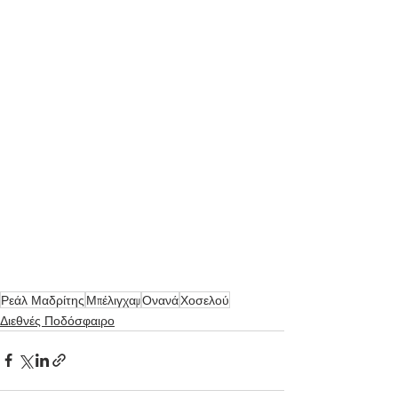
Ρεάλ Μαδρίτης
Μπέλιγχαμ
Ονανά
Χοσελού
Διεθνές Ποδόσφαιρο