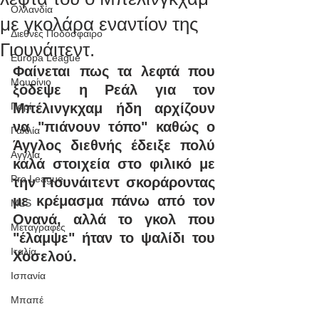
Ολλανδία
με γκολάρα εναντίον της
Διεθνές Ποδόσφαιρο
Γιουνάιτεντ.
Europa League
Φαίνεται πως τα λεφτά που 
Μουρίνιο
ξόδεψε η Ρεάλ για τον 
Παρί
Μπέλινγκχαμ ήδη αρχίζουν 
να "πιάνουν τόπο" καθώς ο 
Γαλλία
Άγγλος διεθνής έδειξε πολύ 
Αγγλία
καλά στοιχεία στο φιλικό με 
Pro League
την Γιουνάιτεντ σκοράροντας 
με κρέμασμα πάνω από τον 
MLS
Ονανά, αλλά το γκολ που 
Μεταγραφές
"έλαμψε" ήταν το ψαλίδι του 
Ιταλία
Χοσελού.
Ισπανία
Μπαπέ