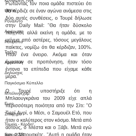
Κόνφερενς Λιγκ
Ρωτώντας τον ποια ομάδα πιστεύει ότι 
θα κέρδιζε σε έναν αγώνα ανάμεσα στις 
UEFA
δύο αυτές συνθέσεις, ο Τουρέ δήλωσε 
Ρονάλντο
στην Daily Mail: "Θα ήταν δύσκολο 
Αφιέρωση
παιχνίδι, αλλά εκείνη η ομάδα, με το 
μείγμα από αστέρες, τόσους μεγάλους 
Γιουρόπα
παίκτες, νομίζω ότι θα κέρδιζαν, 100%. 
Τσέλσι
Ήταν ένα όνειρο. Ακόμα και όταν 
ήμασταν σε προπόνηση, ήταν τόσο 
Αργεντινή
έντονα τα επίπεδα που είχαμε κάθε 
Δηλώσεις
μέρα."
Παγκόσμιο Κύπελλο
Ο Τουρέ υποστήριξε ότι η 
Μπέλινγκχαμ
Μπλαουγκράνα του 2009 είχε απλά 
Euro
περισσότερη ποιότητα από την Σίτι: "Ο 
Τιερί Ανρί, ο Μέσι, ο Σαμουέλ Ετό, που 
Στοίχημα
ήταν ο καλύτερος στον κόσμο. Μετά από 
Ταμεία - Κέρδη!
αυτούς, ο Ινιέστα και ο Ξάβι. Μετά εγώ 
και ο Μπουσκέτς. "Αυτή η ομάδα ήταν 
Euro 2024