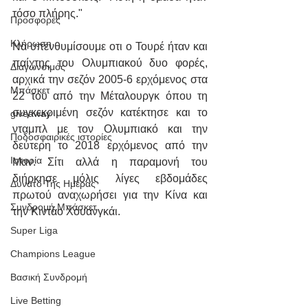
τόσο πλήρης."
Προσφορές
Κλήρωση
Να υπενθυμίσουμε οτι ο Τουρέ ήταν και 
παίχτης του Ολυμπιακού δυο φορές, 
Διαγωνσιμός
αρχικά την σεζόν 2005-6 ερχόμενος στα 
Μπάσκετ
22 του από την Μέταλουργκ όπου τη 
συγκεκριμένη σεζόν κατέκτησε και το 
giveaway
νταμπλ με τον Ολυμπιακό και την 
Ποδοσφαιρικές ιστορίες
δεύτερη το 2018 ερχόμενος από την 
Ιστορία
Μαν. Σίτι αλλά η παραμονή του 
διήρκησε μόλις λίγες εβδομάδες 
Δυνατό Της Ημέρας
πρωτού αναχωρήσει για την Κίνα και 
Συνδρομή Μπάσκετ
την Κιντάο Χουανγκάι.
Super Liga
Champions League
Βασική Συνδρομή
Live Betting