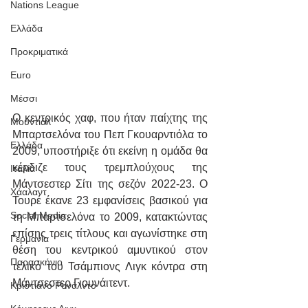
Nations League
Ελλάδα
Προκριματικά
Euro
Μέσσι
Ο κεντρικός χαφ, που ήταν παίχτης της 
Μουντιάλ
Μπαρτσελόνα του Πεπ Γκουαρντιόλα το 
Ελλάδα
2009, υποστήριξε ότι εκείνη η ομάδα θα 
κέρδιζε τους τρεμπλούχους της 
Ιταλία
Μάντσεστερ Σίτι της σεζόν 2022-23. Ο 
Χάαλαντ
Τουρέ έκανε 23 εμφανίσεις βασικού για 
Social Media
τη Μπαρτσελόνα το 2009, κατακτώντας 
επίσης τρεις τίτλους και αγωνίστηκε στη 
Γερμανία
θέση του κεντρικού αμυντικού στον 
Παρασκήνιο
τελικό του Τσάμπιονς Λιγκ κόντρα στη 
Μάντσεστερ Γιουνάιτεντ.
Κριστιάνο Ρονάλντο