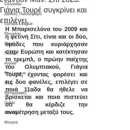
Ολλανδία
Γιάγια Τουρέ συγκρίνει και
Διεθνές Ποδόσφαιρο
επιλέγει.
Europa League
Η Μπαρτσελόνα του 2009 και 
Μουρίνιο
η φετινή Σίτι, είναι και οι δύο, 
Παρί
ομάδες που κυριάρχησαν 
στην Ευρώπη και κατέκτησαν 
Γαλλία
το τρεμπλ, ο πρώην παίχτης 
Αγγλία
του Ολυμπιακού, Γιάγια 
Pro League
Τουρέ, έχοντας φορέσει και 
τις δυο φανέλες, επιλέγει σε 
MLS
ποιά 11αδα θα ήθελε να 
Μεταγραφές
βρίσκεται και ποια πιστεύει 
Ιταλία
οτι θα κέρδιζε την 
αναμέτρηση μεταξύ τους.
Ισπανία
Μπαπέ