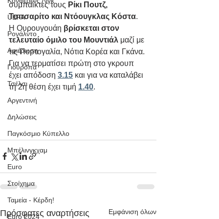
Κόνφερενς Λιγκ
συμπαίκτες τους 
Ρίκι Πουτζ, 
Τσιτσαρίτο και Ντόουγκλας Κόστα
.
UEFA
Η Ουρουγουάη 
βρίσκεται στον 
Ρονάλντο
τελευταίο όμιλο του Μουντιάλ
 μαζί με 
Αφιέρωση
τις Πορτογαλία, Νότια Κορέα και Γκάνα. 
Για να τερματίσει πρώτη στο γκρουπ 
Γιουρόπα
έχει απόδοση 
3.15
 και για να καταλάβει 
Τσέλσι
τη 2η θέση έχει τιμή 
1.40
.
Αργεντινή
Δηλώσεις
Παγκόσμιο Κύπελλο
Μπέλινγκχαμ
Euro
Στοίχημα
Ταμεία - Κέρδη!
Εμφάνιση όλων
Πρόσφατες αναρτήσεις
Euro 2024