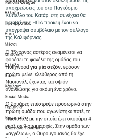
Μοντεβιδέο
 και όταν ολοκληρώσει τις 
Nations League
υποχρεώσεις του στο Παγκόσμιο 
Ελλάδα
Κύπελλο του Κατάρ, στη συνέχεια θα 
μεταβεί στις ΗΠΑ προκειμένου να 
Προκριματικά
υπογράψει συμβόλαιο με τον σύλλογο 
Euro
της Καλιφόρνιας.
Μέσσι
O 35χρονος αστέρας αναμένεται να 
Μουντιάλ
φορέσει τη φανέλα της ομάδας του 
Ελλάδα
Hollywood 
για μία σεζόν
, εφόσον 
πρώτα μείνει ελεύθερος από τη 
Ιταλία
Νασιονάλ, έχοντας και οψιόν 
Χάαλαντ
ανανέωσης για ακόμη ένα χρόνο.
Social Media
Ο Σουάρες επέστρεψε προσωρινά στην 
Γερμανία
πρώτη ομάδα που αγωνίστηκε ποτέ, τη 
Παρασκήνιο
Νασιονάλ, με την οποία έχει σκοράρει 4 
γκολ σε 9 συμμετοχές. Στην ομάδα των 
Κριστιάνο Ρονάλντο
«αγγέλων», ο Ουρουγουανός θα έχει 