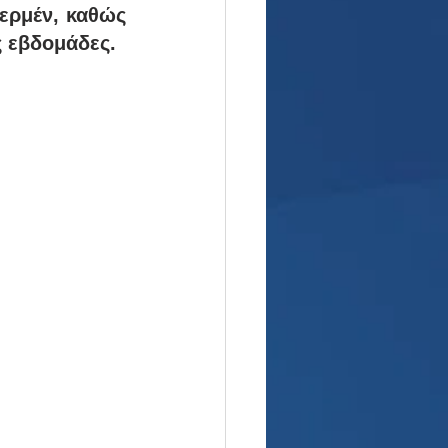
ρμέν, καθώς 
ς εβδομάδες.