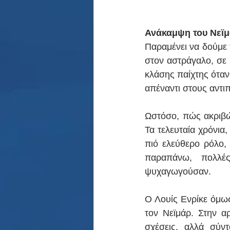
Ανάκαμψη του Νεϊ
Παραμένει να δούμε 
στον αστράγαλο, σε 
κλάσης παίχτης όταν 
απέναντι στους αντι
Ωστόσο, πώς ακριβώς
Τα τελευταία χρόνια,
πιό ελεύθερο ρόλο, 
παραπάνω, πολλέ
ψυχαγωγούσαν.
Ο Λουίς Ενρίκε όμως 
τον Νεϊμάρ. Στην α
σχέσεις, αλλά σύντ