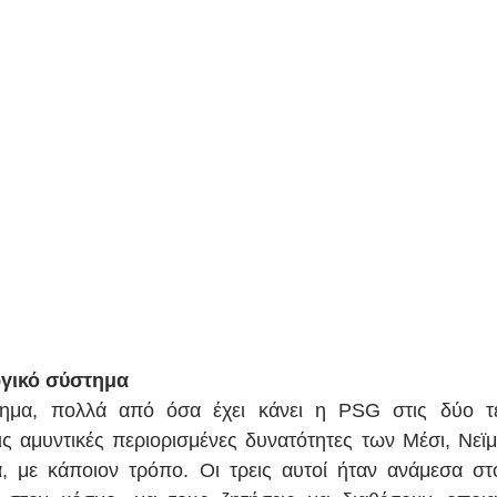
ργικό σύστημα
τημα, πολλά από όσα έχει κάνει η PSG στις δύο τελ
 αμυντικές περιορισμένες δυνατότητες των Μέσι, Νεϊμ
α, με κάποιον τρόπο. Οι τρεις αυτοί ήταν ανάμεσα στ