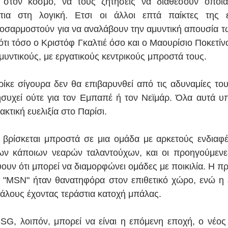
ς στον κόσμο, να τους ζητήσεις να διαθέσουν οποιαδ
ντια στη λογική. Ετσι οι άλλοι επτά παίκτες της ε
σαρμοστούν για να αναλάβουν την αμυντική απουσία τω
τι τόσο ο Κριστόφ Γκαλτιέ όσο και ο Μαουρίσιο Ποκετίνο
μυντικούς, με εργατικούς κεντρικούς μπροστά τους.
ίκε σίγουρα δεν θα επιβαρυνθεί από τις αδυναμίες του 
ησυχεί ούτε για τον Εμπαπέ ή τον Νεϊμάρ. Όλα αυτά υ
ακτική ευελιξία στο Παρίσι.
βρίσκεται μπροστά σε μια ομάδα με αρκετούς ενδιαφέρ
ν κάποιων νεαρών ταλαντούχων, και οι προηγούμενες
ύουν ότι μπορεί να διαμορφώνει ομάδες με ποικιλία. Η π
 "MSN" ήταν θανατηφόρα στον επιθετικό χώρο, ενώ η ε
πάλους έχοντας τεράστια κατοχή μπάλας.
G, λοιπόν, μπορεί να είναι η επόμενη εποχή, ο νέος 