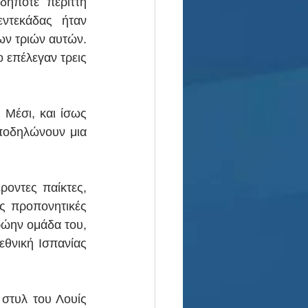
ήποτε περιττή 
ντεκάδας ήταν 
ν τριών αυτών. 
 επέλεγαν τρεις 
Μέσι, και ίσως 
ποδηλώνουν μια 
οντες παίκτες, 
 προπονητικές 
ρώην ομάδα του, 
θνική Ισπανίας 
στυλ του Λουίς 