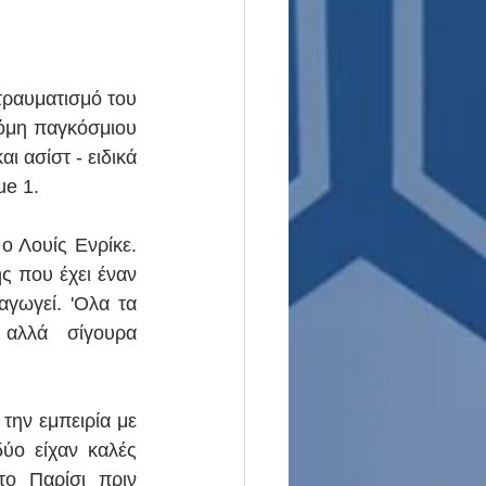
ραυματισμό του 
όμη παγκόσμιου 
 ασίστ - ειδικά 
ue 1.
 Λουίς Ενρίκε. 
ς που έχει έναν 
γωγεί. 'Ολα τα 
λλά σίγουρα 
την εμπειρία με 
ύο είχαν καλές 
ο Παρίσι πριν 