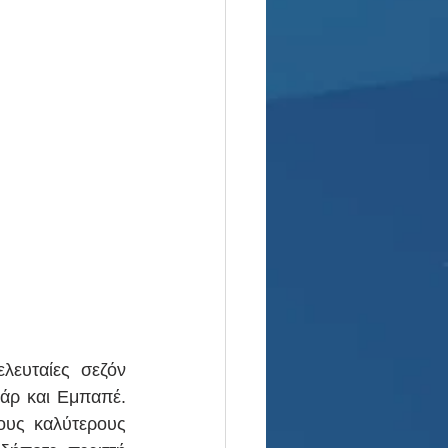
ευταίες σεζόν 
άρ και Εμπαπέ. 
ους καλύτερους 