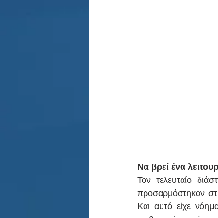
Να βρεί ένα λειτου
Τον τελευταίο διάσ
προσαρμόστηκαν στις
Και αυτό είχε νόημ