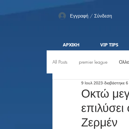
Εγγραφή / Σύνδεση
ΑΡΧΙΚΗ
VIP TIPS
All Posts
premier league
Ολλα
9 Ιουλ 2023
διαβάστηκε 6
Αγγλία
Pro League
ML
Οκτώ μεγ
επιλύσει 
Προκριματικά
Euro
Μέ
Ζερμέν