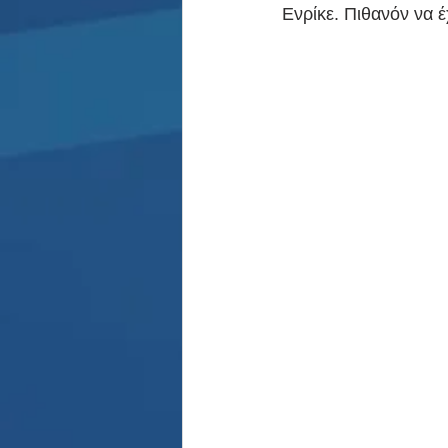
Ενρίκε. Πιθανόν να έχ