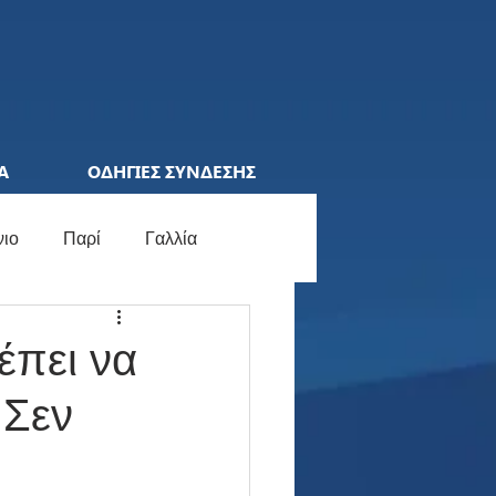
Α
ΟΔΗΓΙΕΣ ΣΥΝΔΕΣΗΣ
νιο
Παρί
Γαλλία
ions League
Ελλάδα
έπει να
 Σεν
ocial Media
Γερμανία