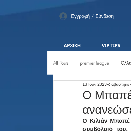
Εγγραφή / Σύνδεση
ΑΡΧΙΚΗ
VIP TIPS
All Posts
premier league
Ολλα
13 Ιουν 2023
διαβάστηκε 
Αγγλία
Pro League
ML
Ο Μπαπέ 
ανανεώσε
Προκριματικά
Euro
Μέ
Ο Κιλιάν Μπαπέ 
συμβόλαιό του,