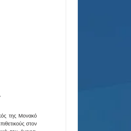
λ
κός της Μονακό 
ιθετικούς στον 