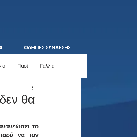
Α
ΟΔΗΓΙΕΣ ΣΥΝΔΕΣΗΣ
νιο
Παρί
Γαλλία
ions League
Ελλάδα
δεν θα
ocial Media
Γερμανία
νανεώσει το 
παρά να τον 