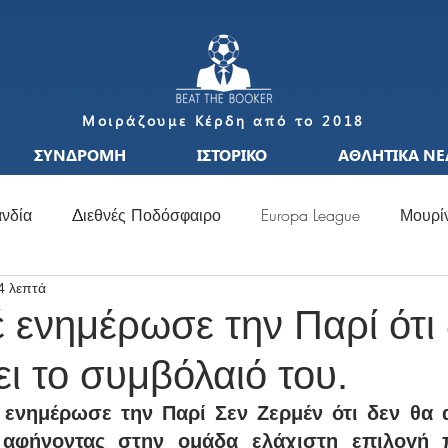
Μοιράζουμε Κέρδη από το 2018
ΣΥΝΔΡΟΜΗ
ΙΣΤΟΡΙΚΟ
ΑΘΛΗΤΙΚΑ ΝΕ
νδία
Διεθνές Ποδόσφαιρο
Europa League
Μουρί
4 λεπτά
S
Μεταγραφές
Ιταλία
Ισπανία
Μπαπέ
Nat
ενημέρωσε την Παρί ότι 
ι το συμβόλαιό του.
σσι
Μουντιάλ
Ελλάδα
Ιταλία
Χάαλαντ
S
ενημέρωσε την Παρί Σεν Ζερμέν ότι δεν θα α
 αφήνοντας στην ομάδα ελάχιστη επιλογή 