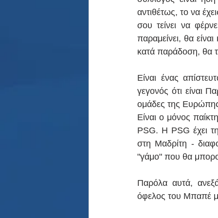
αντιθέτως, το να έχε
σου τείνει να φέρν
παραμείνει, θα είναι
κατά παράδοση, θα τ
Είναι ένας απίστευ
γεγονός ότι είναι Π
ομάδες της Ευρώπης γ
Είναι ο μόνος παίκτ
PSG. Η PSG έχει την
στη Μαδρίτη - διαφ
"γάμο" που θα μπορο
Παρόλα αυτά, ανεξά
όφελος του Μπαπέ με