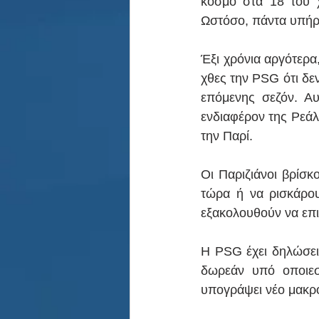
κόσμο στα 18 του χ
Ωστόσο, πάντα υπήρχ
Έξι χρόνια αργότερα
χθες την PSG ότι δεν
επόμενης σεζόν. Αυ
ενδιαφέρον της Ρεάλ
την Παρί.
Οι Παριζιάνοι βρίσ
τώρα ή να ρισκάρο
εξακολουθούν να επ
Η PSG έχει δηλώσει
δωρεάν υπό οποιεσ
υπογράψει νέο μακρο