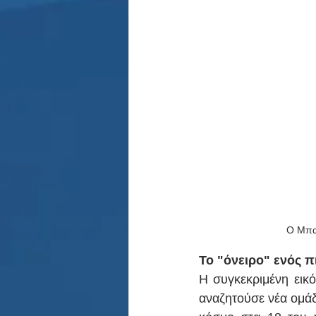
Ο Μπα
Το "όνειρο" ενός π
Η συγκεκριμένη εικό
αναζητούσε νέα ομάδ