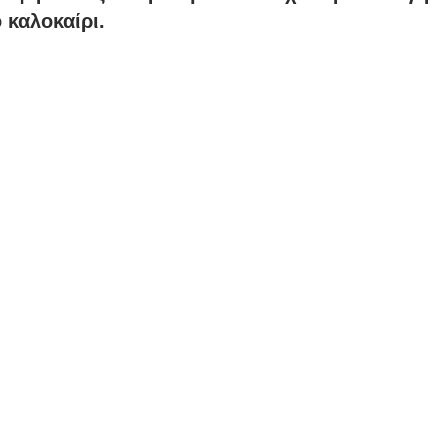
νάλντο
Κόνφερενς Λιγκ
UEFA
Ρονάλντο
 καλοκαίρι. 