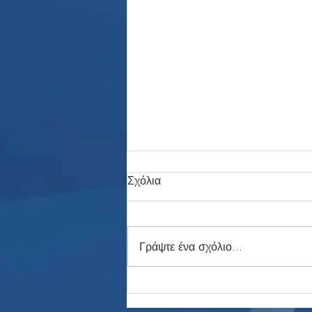
Σχόλια
Γράψτε ένα σχόλιο...
Επιστρέφει Ευρώπη ή πάει
στο MLS ο Ρονάλντο;