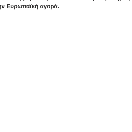
νάλντο
Κόνφερενς Λιγκ
UEFA
Ρονάλντο
ην Ευρωπαϊκή αγορά.