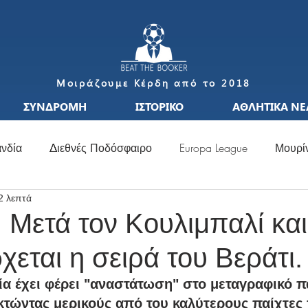
Μοιράζουμε Κέρδη από το 2018
ΣΥΝΔΡΟΜΗ
ΙΣΤΟΡΙΚΟ
ΑΘΛΗΤΙΚΑ ΝΕ
νδία
Διεθνές Ποδόσφαιρο
Europa League
Μουρί
2 λεπτά
S
Μεταγραφές
Ιταλία
Ισπανία
Μπαπέ
Nat
 Μετά τον Κουλιμπαλί και
χεται η σειρά του Βεράτι.
σσι
Μουντιάλ
Ελλάδα
Ιταλία
Χάαλαντ
S
α έχει φέρει "αναστάτωση" στο μεταγραφικό πα
κτώντας μερικούς από του καλύτερους παίχτες