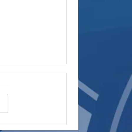
ighton ετοιμάζει
γραφική κίνηση για την