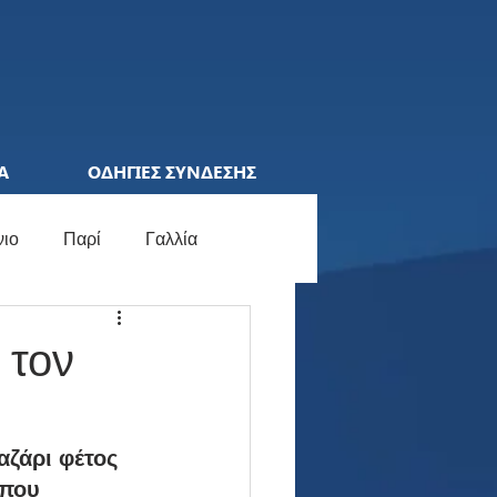
Α
ΟΔΗΓΙΕΣ ΣΥΝΔΕΣΗΣ
νιο
Παρί
Γαλλία
ions League
Ελλάδα
 τον
ocial Media
Γερμανία
ζάρι φέτος 
 που 