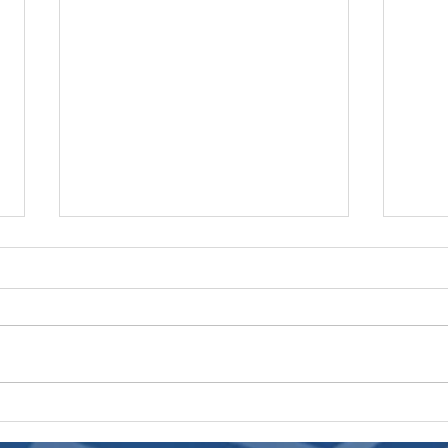
Η ώρα της απόφασης
Η Br
πλησιάζει για τον Εμπαπέ.
μετα