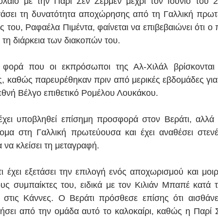
λαιο με την Παρί Σεν Ζερμέν μέχρι τον Ιούνιο του 20
ετάσει τη δυνατότητα αποχώρησης από τη Γαλλική πρωτ
ης του, Ραφαέλα Πιμέντα, φαίνεται να επιβεβαιώνει ότι ο π
 τη διάρκεια των διακοπών του.
 φορά που οι εκπρόσωποι της Αλ-Χιλάλ βρίσκονται σ
ς, καθώς παρευρέθηκαν πριν από μερικές εβδομάδες για 
ιεθνή Βέλγο επιθετικό Ρομέλου Λουκάκου.
έχει υποβληθεί επίσημη προσφορά στον Βεράτι, αλλά η
τομα στη Γαλλική πρωτεύουσα και έχει αναθέσει στενές
 να κλείσει τη μεταγραφή.
 έχει εξετάσει την επιλογή ενός αποχωρισμού και μοιράζ
υς συμπαίκτες του, ειδικά με τον Κιλιάν Μπαπέ κατά τη
στις Κάννες. Ο Βεράτι πρόσθεσε επίσης ότι αισθάνετα
ει από την ομάδα αυτό το καλοκαίρι, καθώς η Παρί Σε